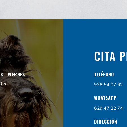
CITA 
S - VIERNES
TELÉFONO
0 h
928 54 07 92
WHATSAPP
629 47 22 74
DIRECCIÓN