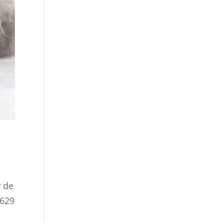
y de
 629